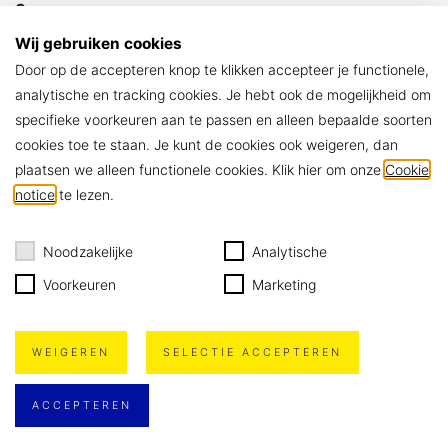
Goes
Stationspark 7
Wij gebruiken cookies
4462 DZ Goes
Door op de accepteren knop te klikken accepteer je functionele,
> Contact
analytische en tracking cookies. Je hebt ook de mogelijkheid om
specifieke voorkeuren aan te passen en alleen bepaalde soorten
ARCHIKON
cookies toe te staan. Je kunt de cookies ook weigeren, dan
Algemene voorwaarden
plaatsen we alleen functionele cookies. Klik hier om onze
Cookie
Privacy policy
notice
te lezen.
Cookie notice
Noodzakelijke
Analytische
Voorkeuren
Marketing
WEIGEREN
SELECTIE ACCEPTEREN
ACCEPTEREN
Website door
Blackdesk