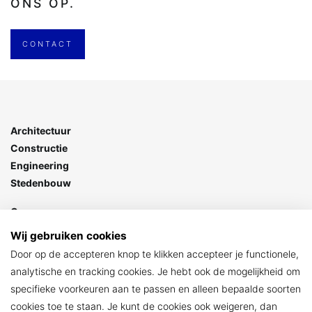
ONS OP.
CONTACT
Architectuur
Constructie
Engineering
Stedenbouw
Goes
Stationspark 7
Wij gebruiken cookies
4462 DZ Goes
Door op de accepteren knop te klikken accepteer je functionele,
> Contact
analytische en tracking cookies. Je hebt ook de mogelijkheid om
specifieke voorkeuren aan te passen en alleen bepaalde soorten
ARCHIKON
cookies toe te staan. Je kunt de cookies ook weigeren, dan