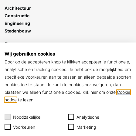
Architectuur
Constructie
Engineering
Stedenbouw
Goes
Stationspark 7
Wij gebruiken cookies
4462 DZ Goes
Door op de accepteren knop te klikken accepteer je functionele,
> Contact
analytische en tracking cookies. Je hebt ook de mogelijkheid om
specifieke voorkeuren aan te passen en alleen bepaalde soorten
ARCHIKON
cookies toe te staan. Je kunt de cookies ook weigeren, dan
Algemene voorwaarden
plaatsen we alleen functionele cookies. Klik hier om onze
Cookie
Privacy policy
notice
te lezen.
Cookie notice
Noodzakelijke
Analytische
Voorkeuren
Marketing