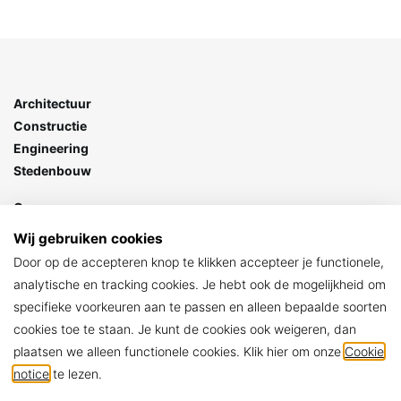
Architectuur
Constructie
Engineering
Stedenbouw
Goes
Stationspark 7
Wij gebruiken cookies
4462 DZ Goes
Door op de accepteren knop te klikken accepteer je functionele,
> Contact
analytische en tracking cookies. Je hebt ook de mogelijkheid om
specifieke voorkeuren aan te passen en alleen bepaalde soorten
ARCHIKON
cookies toe te staan. Je kunt de cookies ook weigeren, dan
Algemene voorwaarden
plaatsen we alleen functionele cookies. Klik hier om onze
Cookie
Privacy policy
notice
te lezen.
Cookie notice