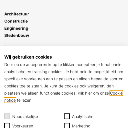
Architectuur
Constructie
Engineering
Stedenbouw
Goes
Stationspark 7
Wij gebruiken cookies
4462 DZ Goes
Door op de accepteren knop te klikken accepteer je functionele,
> Contact
analytische en tracking cookies. Je hebt ook de mogelijkheid om
specifieke voorkeuren aan te passen en alleen bepaalde soorten
ARCHIKON
cookies toe te staan. Je kunt de cookies ook weigeren, dan
Algemene voorwaarden
plaatsen we alleen functionele cookies. Klik hier om onze
Cookie
Privacy policy
notice
te lezen.
Cookie notice
Noodzakelijke
Analytische
Voorkeuren
Marketing