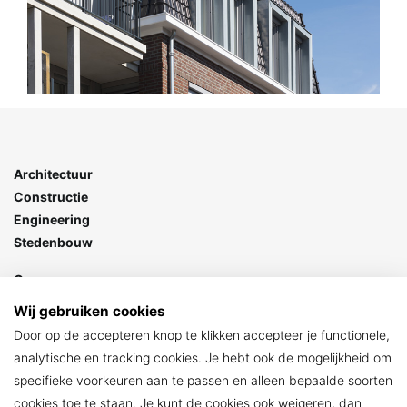
Architectuur
Constructie
Engineering
Stedenbouw
Goes
Stationspark 7
Wij gebruiken cookies
4462 DZ Goes
Door op de accepteren knop te klikken accepteer je functionele,
> Contact
analytische en tracking cookies. Je hebt ook de mogelijkheid om
specifieke voorkeuren aan te passen en alleen bepaalde soorten
ARCHIKON
cookies toe te staan. Je kunt de cookies ook weigeren, dan