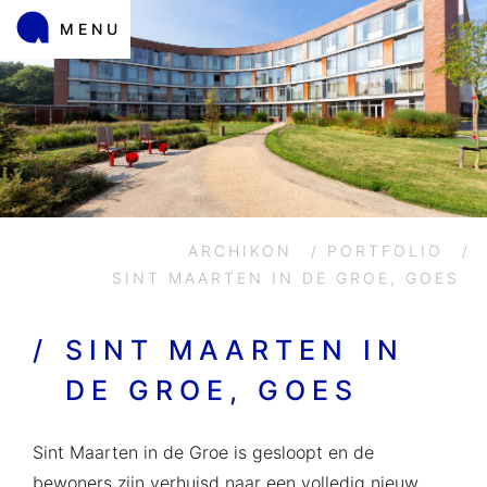
MENU
ARCHIKON
/
PORTFOLIO
/
SINT MAARTEN IN DE GROE, GOES
/
SINT MAARTEN IN
DE GROE, GOES
Sint Maarten in de Groe is gesloopt en de
bewoners zijn verhuisd naar een volledig nieuw