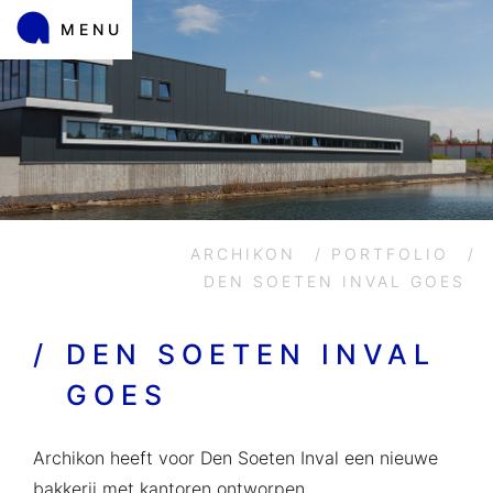
MENU
ARCHIKON
/
PORTFOLIO
/
DEN SOETEN INVAL GOES
/
DEN SOETEN INVAL
GOES
Archikon heeft voor Den Soeten Inval een nieuwe
bakkerij met kantoren ontworpen.