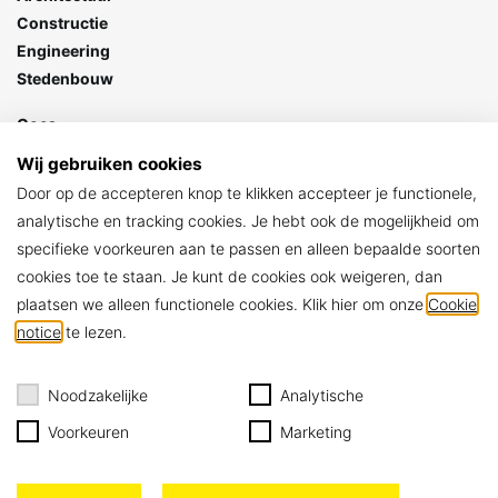
Constructie
Engineering
Stedenbouw
Goes
Stationspark 7
Wij gebruiken cookies
4462 DZ Goes
Door op de accepteren knop te klikken accepteer je functionele,
> Contact
analytische en tracking cookies. Je hebt ook de mogelijkheid om
specifieke voorkeuren aan te passen en alleen bepaalde soorten
ARCHIKON
cookies toe te staan. Je kunt de cookies ook weigeren, dan
Algemene voorwaarden
plaatsen we alleen functionele cookies. Klik hier om onze
Cookie
Privacy policy
notice
te lezen.
Cookie notice
Noodzakelijke
Analytische
Voorkeuren
Marketing