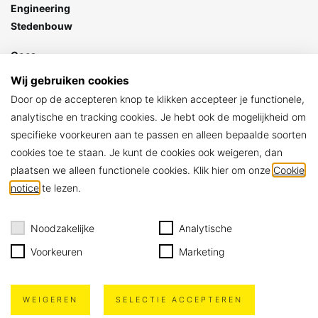
Engineering
Stedenbouw
Goes
Stationspark 7
Wij gebruiken cookies
4462 DZ Goes
Door op de accepteren knop te klikken accepteer je functionele,
> Contact
analytische en tracking cookies. Je hebt ook de mogelijkheid om
specifieke voorkeuren aan te passen en alleen bepaalde soorten
ARCHIKON
cookies toe te staan. Je kunt de cookies ook weigeren, dan
Algemene voorwaarden
plaatsen we alleen functionele cookies. Klik hier om onze
Cookie
Privacy policy
notice
te lezen.
Cookie notice
Noodzakelijke
Analytische
Voorkeuren
Marketing
WEIGEREN
SELECTIE ACCEPTEREN